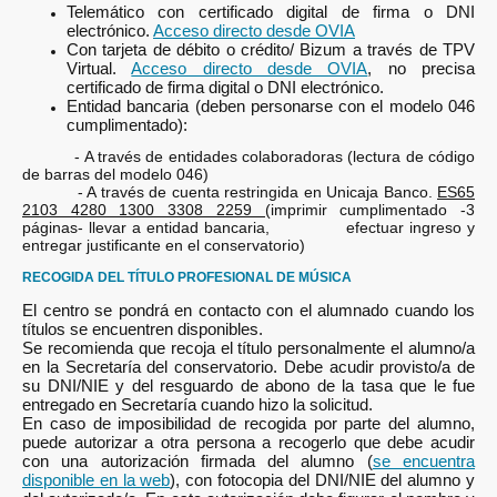
Telemático con certificado digital de firma o DNI
electrónico.
Acceso directo desde OVIA
Con tarjeta de débito o crédito/ Bizum a través de TPV
Virtual.
Acceso directo desde OVIA
, no precisa
certificado de firma digital o DNI electrónico.
Entidad bancaria (deben personarse con el modelo 046
cumplimentado):
- A través de entidades colaboradoras (lectura de código
de barras del modelo 046)
- A través de cuenta restringida en Unicaja Banco.
ES65
2103 4280 1300 3308 2259 (
imprimir cumplimentado -3
páginas- llevar a entidad bancaria, efectuar ingreso y
entregar justificante en el conservatorio)
RECOGIDA DEL TÍTULO PROFESIONAL DE MÚSICA
El centro se pondrá en contacto con el alumnado cuando los
títulos se encuentren disponibles.
Se recomienda que recoja el título personalmente el alumno/a
en la Secretaría del conservatorio. Debe acudir provisto/a de
su DNI/NIE y del resguardo de abono de la tasa que le fue
entregado en Secretaría cuando hizo la solicitud.
En caso de imposibilidad de recogida por parte del alumno,
puede autorizar a otra persona a recogerlo que debe acudir
con una autorización firmada del alumno (
se encuentra
disponible en la web
), con fotocopia del DNI/NIE del alumno y